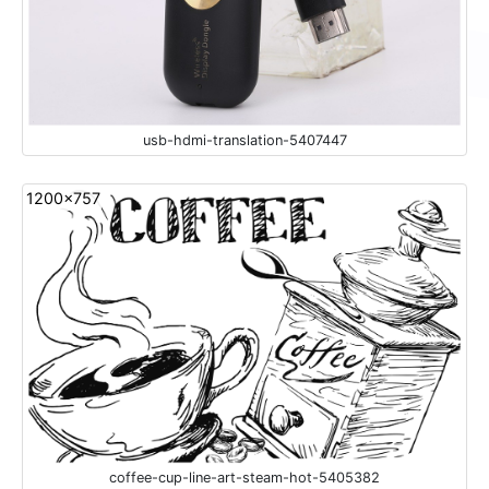
usb-hdmi-translation-5407447
1200x757
coffee-cup-line-art-steam-hot-5405382