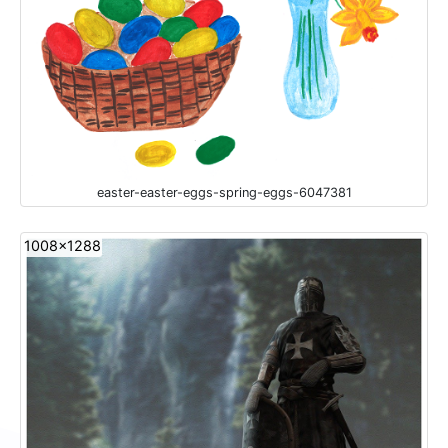
easter-easter-eggs-spring-eggs-6047381
1008x1288