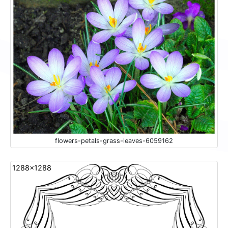
flowers-petals-grass-leaves-6059162
1288x1288