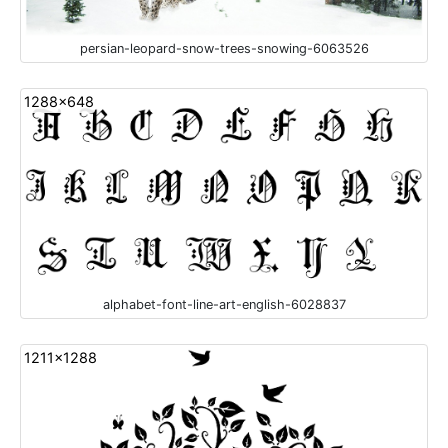
persian-leopard-snow-trees-snowing-6063526
1288x648
alphabet-font-line-art-english-6028837
1211x1288