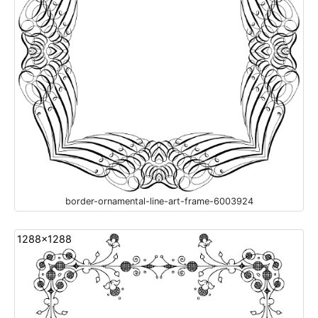
border-ornamental-line-art-frame-6003924
1288x1288