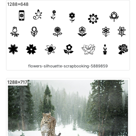
1288x648
flowers-silhouette-scrapbooking-5889859
1288x717