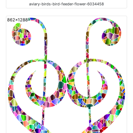
aviary-birds-bird-feeder-flower-6034458
862x1288