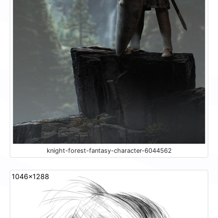
knight-forest-fantasy-character-6044562
1046x1288