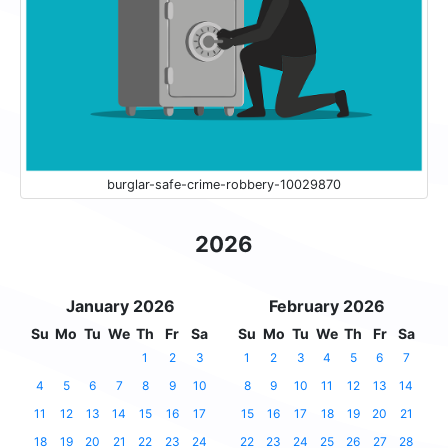
burglar-safe-crime-robbery-10029870
2026
January 2026
February 2026
Su
Mo
Tu
We
Th
Fr
Sa
Su
Mo
Tu
We
Th
Fr
Sa
1
2
3
1
2
3
4
5
6
7
4
5
6
7
8
9
10
8
9
10
11
12
13
14
11
12
13
14
15
16
17
15
16
17
18
19
20
21
18
19
20
21
22
23
24
22
23
24
25
26
27
28