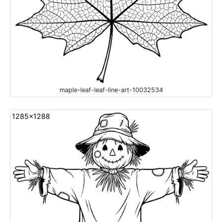
maple-leaf-leaf-line-art-10032534
1285x1288