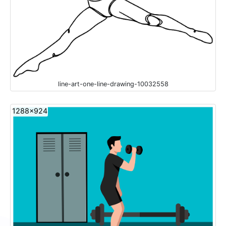
line-art-one-line-drawing-10032558
1288x924