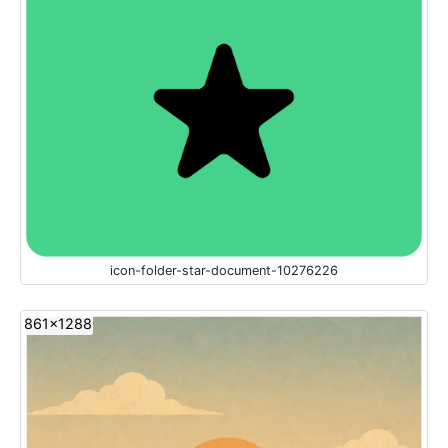
icon-folder-star-document-10276226
861x1288