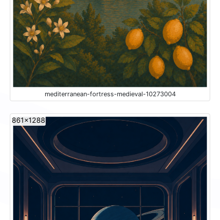
mediterranean-fortress-medieval-10273004
861x1288