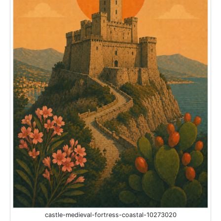
castle-medieval-fortress-coastal-10273020