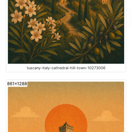
tuscany-italy-cathedral-hill-town-10273006
861x1288