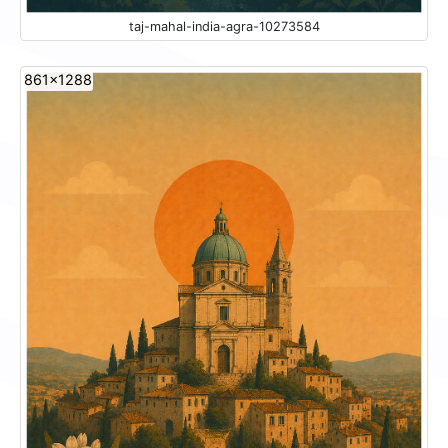
taj-mahal-india-agra-10273584
861x1288