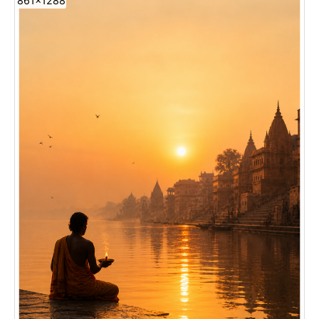
861x1288