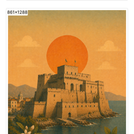
861x1288