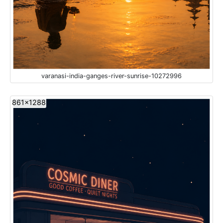
varanasi-india-ganges-river-sunrise-10272996
861x1288