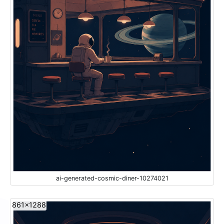
ai-generated-cosmic-diner-10274021
861x1288