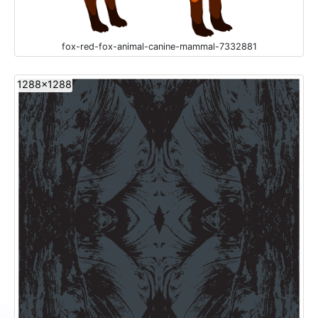
fox-red-fox-animal-canine-mammal-7332881
1288x1288