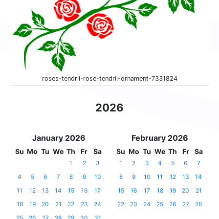
roses-tendril-rose-tendril-ornament-7331824
2026
January 2026
February 2026
Su
Mo
Tu
We
Th
Fr
Sa
Su
Mo
Tu
We
Th
Fr
Sa
1
2
3
1
2
3
4
5
6
7
4
5
6
7
8
9
10
8
9
10
11
12
13
14
11
12
13
14
15
16
17
15
16
17
18
19
20
21
18
19
20
21
22
23
24
22
23
24
25
26
27
28
25
26
27
28
29
30
31