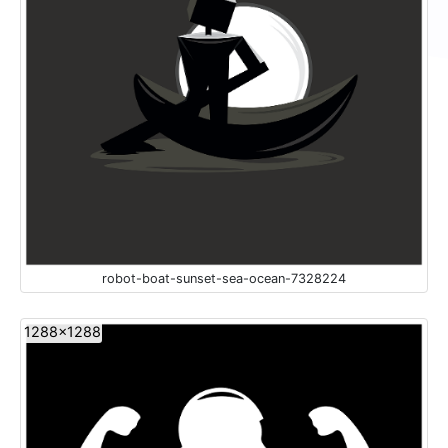
robot-boat-sunset-sea-ocean-7328224
1288x1288