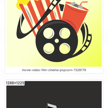
movie-video-film-cinema-popcorn-7328179
1288x1225