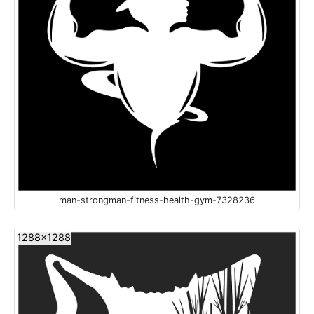
man-strongman-fitness-health-gym-7328236
1288x1288