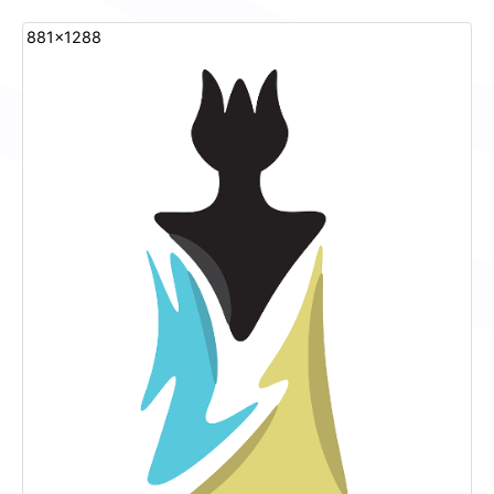
881x1288