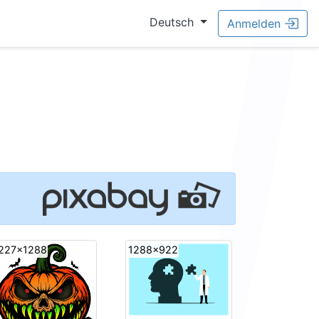
Deutsch
Anmelden
227x1288
1288x922