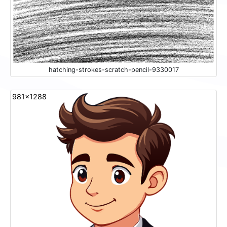
hatching-strokes-scratch-pencil-9330017
981x1288