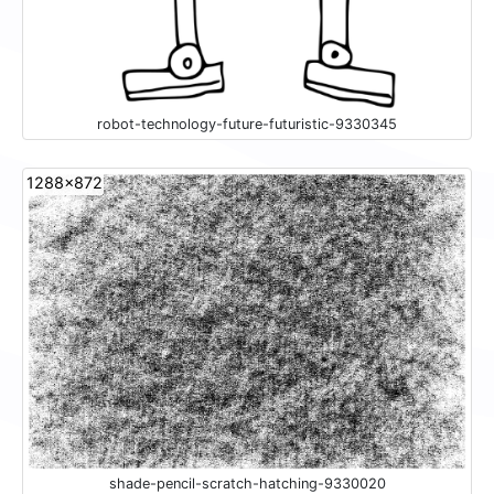
robot-technology-future-futuristic-9330345
1288x872
shade-pencil-scratch-hatching-9330020