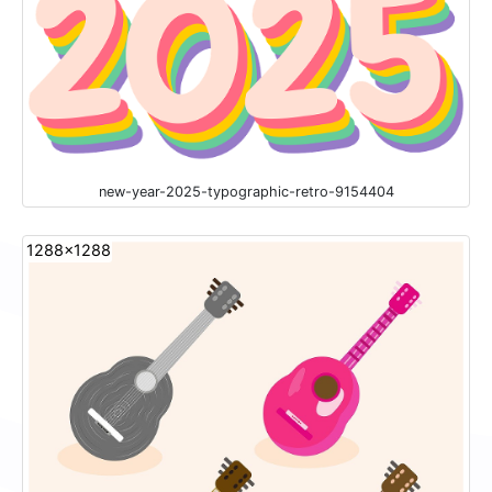
new-year-2025-typographic-retro-9154404
1288x1288