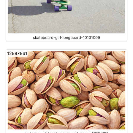
skateboard-girl-longboard-10131009
1288x861