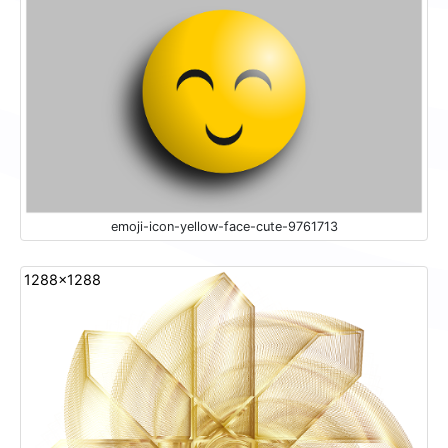
emoji-icon-yellow-face-cute-9761713
1288x1288