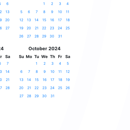
5
6
1
2
3
4
2
13
5
6
7
8
9
10
11
9
20
12
13
14
15
16
17
18
6
27
19
20
21
22
23
24
25
26
27
28
29
30
31
24
October 2024
r
Sa
Su
Mo
Tu
We
Th
Fr
Sa
6
7
1
2
3
4
5
3
14
6
7
8
9
10
11
12
0
21
13
14
15
16
17
18
19
7
28
20
21
22
23
24
25
26
27
28
29
30
31