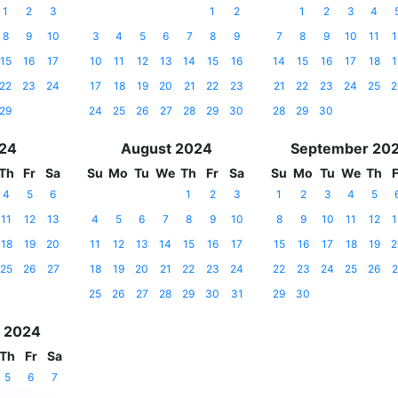
1
2
3
1
2
1
2
3
4
8
9
10
3
4
5
6
7
8
9
7
8
9
10
11
1
15
16
17
10
11
12
13
14
15
16
14
15
16
17
18
1
22
23
24
17
18
19
20
21
22
23
21
22
23
24
25
2
29
24
25
26
27
28
29
30
28
29
30
024
August 2024
September 20
Th
Fr
Sa
Su
Mo
Tu
We
Th
Fr
Sa
Su
Mo
Tu
We
Th
F
4
5
6
1
2
3
1
2
3
4
5
11
12
13
4
5
6
7
8
9
10
8
9
10
11
12
1
18
19
20
11
12
13
14
15
16
17
15
16
17
18
19
2
25
26
27
18
19
20
21
22
23
24
22
23
24
25
26
2
25
26
27
28
29
30
31
29
30
 2024
Th
Fr
Sa
5
6
7