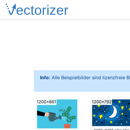
Info:
Alle Beispielbilder sind lizenzfreie 
1200x861
1200x792
night-night-sky-sky