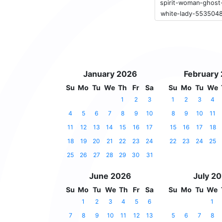
spirit-woman-ghost
white-lady-553504
January 2026
February
Su
Mo
Tu
We
Th
Fr
Sa
Su
Mo
Tu
We
1
2
3
1
2
3
4
4
5
6
7
8
9
10
8
9
10
11
11
12
13
14
15
16
17
15
16
17
18
18
19
20
21
22
23
24
22
23
24
25
25
26
27
28
29
30
31
June 2026
July 2
Su
Mo
Tu
We
Th
Fr
Sa
Su
Mo
Tu
We
1
2
3
4
5
6
1
7
8
9
10
11
12
13
5
6
7
8