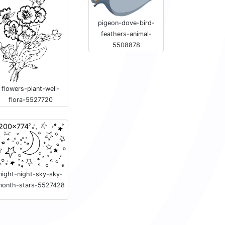
pigeon-dove-bird-
feathers-animal-
5508878
flowers-plant-well-
flora-5527720
200x774
night-night-sky-sky-
month-stars-5527428