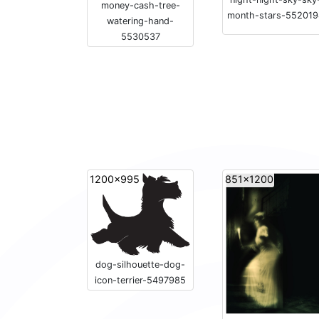
money-cash-tree-
month-stars-552019
watering-hand-
5530537
1200x995
851x1200
dog-silhouette-dog-
icon-terrier-5497985