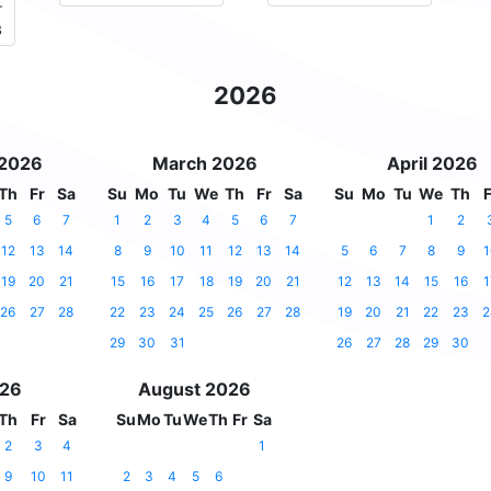
-
8
2026
 2026
March 2026
April 2026
Th
Fr
Sa
Su
Mo
Tu
We
Th
Fr
Sa
Su
Mo
Tu
We
Th
F
5
6
7
1
2
3
4
5
6
7
1
2
12
13
14
8
9
10
11
12
13
14
5
6
7
8
9
1
19
20
21
15
16
17
18
19
20
21
12
13
14
15
16
1
26
27
28
22
23
24
25
26
27
28
19
20
21
22
23
2
29
30
31
26
27
28
29
30
026
August 2026
Th
Fr
Sa
Su
Mo
Tu
We
Th
Fr
Sa
2
3
4
1
9
10
11
2
3
4
5
6