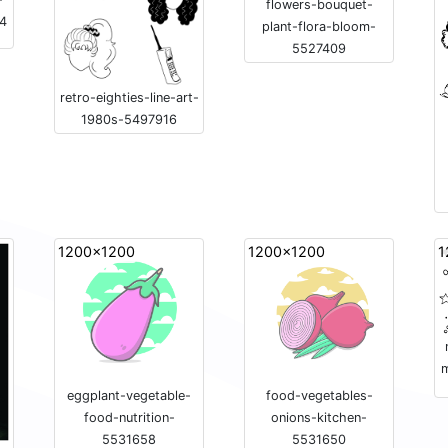
flowers-bouquet-
4
plant-flora-bloom-
5527409
retro-eighties-line-art-
1980s-5497916
1200x1200
1200x1200
1
eggplant-vegetable-
food-vegetables-
food-nutrition-
onions-kitchen-
5531658
5531650