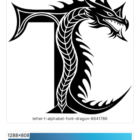
letter-t-alphabet-font-dragon-8641786
1288x808