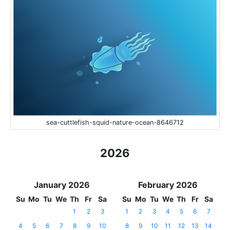
sea-cuttlefish-squid-nature-ocean-8646712
2026
January 2026
February 2026
Su
Mo
Tu
We
Th
Fr
Sa
Su
Mo
Tu
We
Th
Fr
Sa
1
2
3
1
2
3
4
5
6
7
4
5
6
7
8
9
10
8
9
10
11
12
13
14