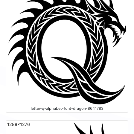
letter-q-alphabet-font-dragon-8641783
1288x1276