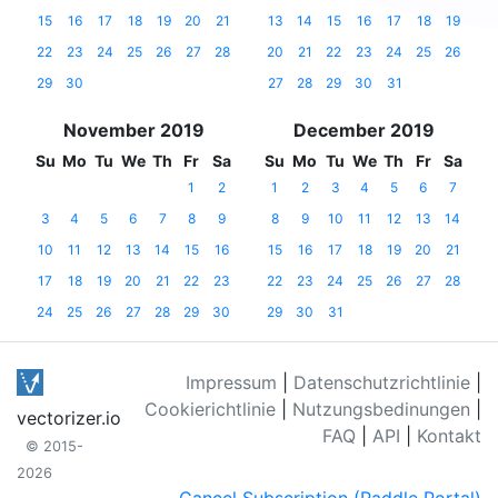
15
16
17
18
19
20
21
13
14
15
16
17
18
19
22
23
24
25
26
27
28
20
21
22
23
24
25
26
29
30
27
28
29
30
31
November 2019
December 2019
Su
Mo
Tu
We
Th
Fr
Sa
Su
Mo
Tu
We
Th
Fr
Sa
1
2
1
2
3
4
5
6
7
3
4
5
6
7
8
9
8
9
10
11
12
13
14
10
11
12
13
14
15
16
15
16
17
18
19
20
21
17
18
19
20
21
22
23
22
23
24
25
26
27
28
24
25
26
27
28
29
30
29
30
31
Impressum
|
Datenschutzrichtlinie
|
Cookierichtlinie
|
Nutzungsbedinungen
|
vectorizer.io
FAQ
|
API
|
Kontakt
© 2015-
2026
Cancel Subscription (Paddle Portal)