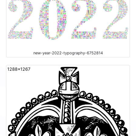
new-year-2022-typography-6752814
1288x1267