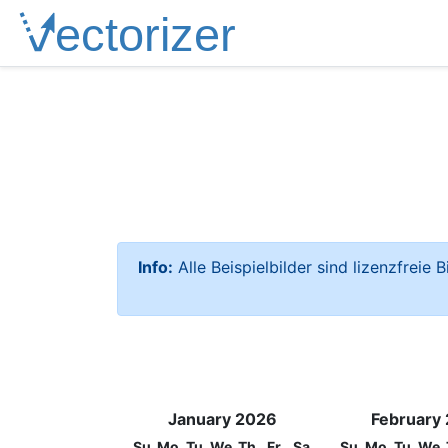
Info:
Alle Beispielbilder sind lizenzfreie 
January 2026
February
Su
Mo
Tu
We
Th
Fr
Sa
Su
Mo
Tu
We