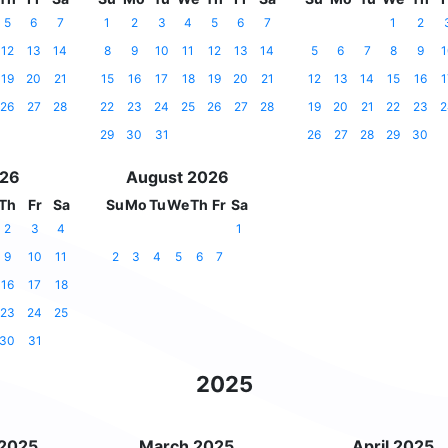
5
6
7
1
2
3
4
5
6
7
1
2
12
13
14
8
9
10
11
12
13
14
5
6
7
8
9
1
19
20
21
15
16
17
18
19
20
21
12
13
14
15
16
1
26
27
28
22
23
24
25
26
27
28
19
20
21
22
23
2
29
30
31
26
27
28
29
30
026
August 2026
Th
Fr
Sa
Su
Mo
Tu
We
Th
Fr
Sa
2
3
4
1
9
10
11
2
3
4
5
6
7
16
17
18
23
24
25
30
31
2025
 2025
March 2025
April 2025