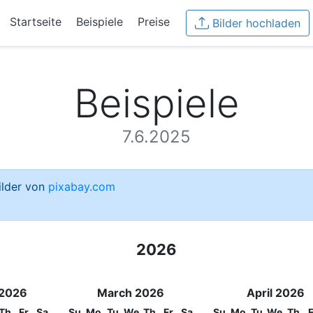
Startseite
Beispiele
Preise
Bilder hochladen
Beispiele
7.6.2025
Bilder von
pixabay.com
2026
 2026
March 2026
April 2026
Th
Fr
Sa
Su
Mo
Tu
We
Th
Fr
Sa
Su
Mo
Tu
We
Th
F