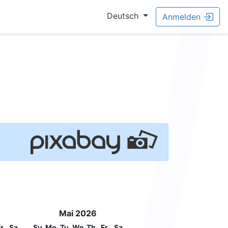
Deutsch
Anmelden
Mai 2026
r
Sa
Su
Mo
Tu
We
Th
Fr
Sa