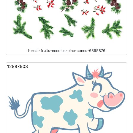
forest-fruits-needles-pine-cones-6895876
1288x903