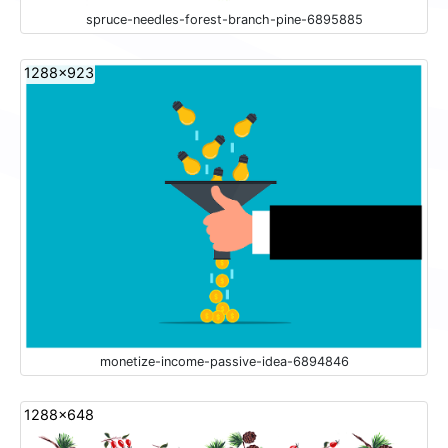
spruce-needles-forest-branch-pine-6895885
1288x923
monetize-income-passive-idea-6894846
1288x648