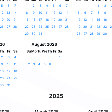
5
6
7
1
2
3
4
5
6
7
1
2
12
13
14
8
9
10
11
12
13
14
5
6
7
8
9
1
19
20
21
15
16
17
18
19
20
21
12
13
14
15
16
1
26
27
28
22
23
24
25
26
27
28
19
20
21
22
23
2
29
30
31
26
27
28
29
30
026
August 2026
Th
Fr
Sa
Su
Mo
Tu
We
Th
Fr
Sa
2
3
4
1
9
10
11
2
3
4
5
6
16
17
18
23
24
25
30
31
2025
 2025
March 2025
April 2025