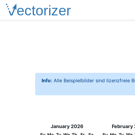
Info:
Alle Beispielbilder sind lizenzfreie 
January 2026
February
Su
Mo
Tu
We
Th
Fr
Sa
Su
Mo
Tu
We