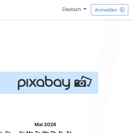
Deutsch
Anmelden
Mai 2026
r
Sa
Su
Mo
Tu
We
Th
Fr
Sa