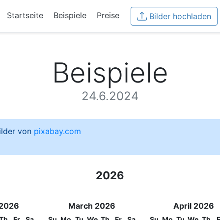
Startseite
Beispiele
Preise
Bilder hochladen
Beispiele
24.6.2024
Bilder von
pixabay.com
2026
 2026
March 2026
April 2026
Th
Fr
Sa
Su
Mo
Tu
We
Th
Fr
Sa
Su
Mo
Tu
We
Th
F