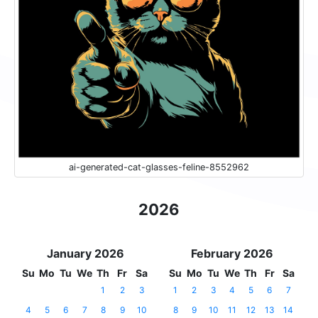
ai-generated-cat-glasses-feline-8552962
2026
January 2026
February 2026
Su
Mo
Tu
We
Th
Fr
Sa
Su
Mo
Tu
We
Th
Fr
Sa
1
2
3
1
2
3
4
5
6
7
4
5
6
7
8
9
10
8
9
10
11
12
13
14