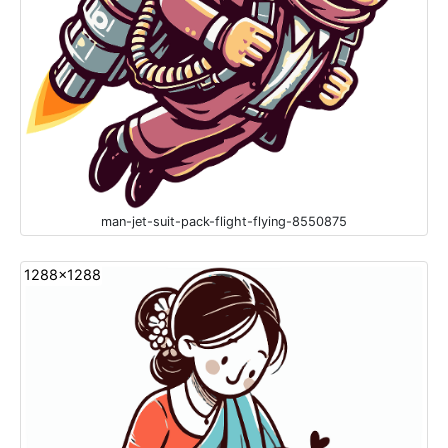
man-jet-suit-pack-flight-flying-8550875
1288x1288