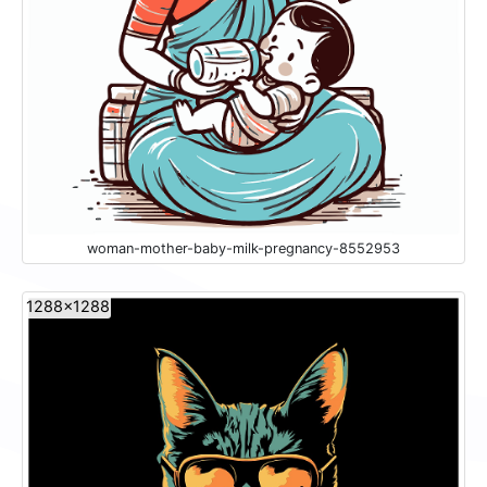
woman-mother-baby-milk-pregnancy-8552953
1288x1288