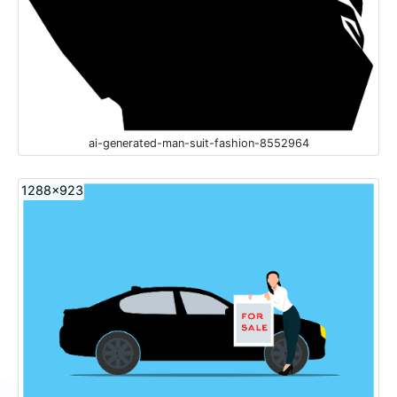
ai-generated-man-suit-fashion-8552964
1288x923