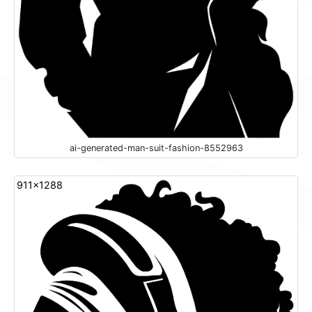
ai-generated-man-suit-fashion-8552963
911x1288